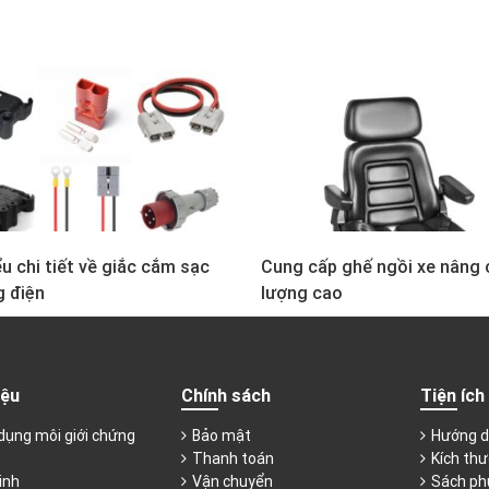
u chi tiết về giắc cắm sạc
Cung cấp ghế ngồi xe nâng 
g điện
lượng cao
iệu
Chính sách
Tiện ích
dụng môi giới chứng
Bảo mật
Hướng d
Thanh toán
Kích thư
inh
Vận chuyển
Sách ph