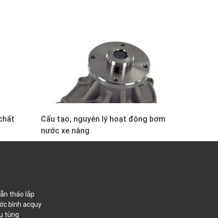
chất
Cấu tạo, nguyên lý hoạt động bơm
nước xe nâng
ẫn tháo lắp
ớc bình acquy
ụ tùng