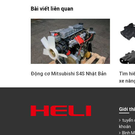
Bài viết liên quan
Động cơ Mitsubishi S4S Nhật Bản
Tìm hiể
xe nân
Giới th
tuyển 
khoán
Bình M