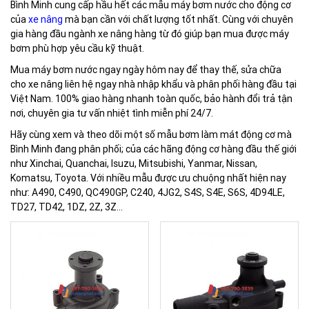
Bình Minh cung cấp hầu hết các mẫu máy bơm nước cho động cơ
của
xe nâng
mà bạn cần với chất lượng tốt nhất. Cùng với chuyên
gia hàng đầu ngành xe nâng hàng từ đó giúp bạn mua được máy
bơm phù hợp yêu cầu kỹ thuật.
Mua máy bơm nước ngay ngày hôm nay để thay thế, sửa chữa
cho xe nâng liên hệ ngay nhà nhập khẩu và phân phối hàng đầu tại
Việt Nam. 100% giao hàng nhanh toàn quốc, bảo hành đổi trả tận
nơi, chuyên gia tư vấn nhiệt tình miễn phí 24/7.
Hãy cùng xem và theo dõi một số mẫu bơm làm mát động cơ mà
Bình Minh đang phân phối; của các hãng động cơ hàng đầu thế giới
như Xinchai, Quanchai, Isuzu, Mitsubishi, Yanmar, Nissan,
Komatsu, Toyota. Với nhiều mẫu được ưu chuộng nhất hiện nay
như: A490, C490, QC490GP, C240, 4JG2, S4S, S4E, S6S, 4D94LE,
TD27, TD42, 1DZ, 2Z, 3Z…