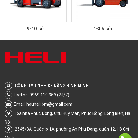
9-10 tấn
1-3.5 tấn
CÔNG TY TNHH XE NÂNG BÌNH MINH
Hotline: 0969.110.959 (24/7)
Email:
hauheli.bm@gmail.com
Tòa nhà Phúc Đồng, Chu Huy Mân, Phúc Đồng, Long Biên, Hà
Nội
2545/3A, Quốc lộ 1A, phường An Phú Đông, quận 12, Hồ Chí
Minh