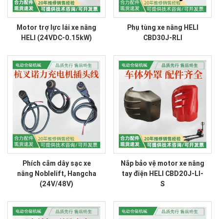
Motor trợ lực lái xe nâng
Phụ tùng xe nâng HELI
HELI (24VDC-0.15kW)
CBD30J-RLI
Phích cắm dây sạc xe
Nắp bảo vệ motor xe nâng
nâng Noblelift, Hangcha
tay điện HELI CBD20J-LI-
(24V/48V)
S