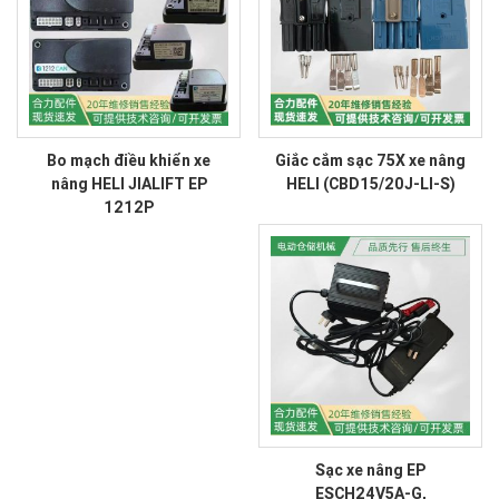
Bo mạch điều khiển xe
Giắc cắm sạc 75X xe nâng
nâng HELI JIALIFT EP
HELI (CBD15/20J-LI-S)
1212P
Sạc xe nâng EP
ESCH24V5A-G,