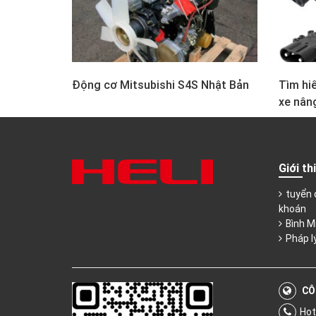
Động cơ Mitsubishi S4S Nhật Bản
Tìm hiể
xe nân
Giới th
tuyển 
khoán
Bình M
Pháp l
CÔ
Hot