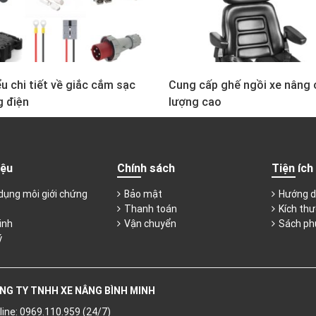
u chi tiết về giắc cắm sạc
Cung cấp ghế ngồi xe nâng 
g điện
lượng cao
iệu
Chính sách
Tiện ích
dụng môi giới chứng
Bảo mật
Hướng d
Thanh toán
Kích thư
inh
Vận chuyển
Sách ph
ý
NG TY TNHH XE NÂNG BÌNH MINH
line: 0969.110.959 (24/7)