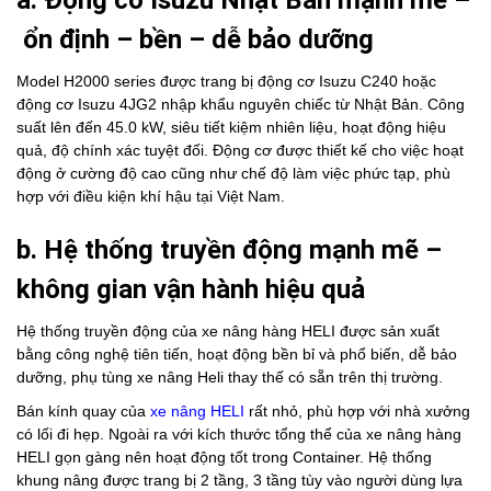
ổn định – bền – dễ bảo dưỡng
Model H2000 series được trang bị động cơ Isuzu C240 hoặc
động cơ Isuzu 4JG2 nhập khẩu nguyên chiếc từ Nhật Bản. Công
suất lên đến 45.0 kW, siêu tiết kiệm nhiên liệu, hoạt động hiệu
quả, độ chính xác tuyệt đối.
Động cơ được thiết kế cho việc hoạt
động ở cường độ cao cũng như chế độ làm việc phức tạp, phù
hợp với điều kiện khí hậu tại Việt Nam.
b. Hệ thống truyền động mạnh mẽ –
không gian vận hành hiệu quả
Hệ thống truyền động của xe nâng hàng HELI được sản xuất
bằng công nghệ tiên tiến, hoạt động bền bỉ và phổ biến, dễ bảo
dưỡng, phụ tùng xe nâng Heli thay thế có sẵn trên thị trường.
Bán kính quay của
xe nâng HELI
rất nhỏ, phù hợp với nhà xưởng
có lối đi hẹp. Ngoài ra với kích thước tổng thể của xe nâng hàng
HELI gọn gàng nên hoạt động tốt trong Container. Hệ thống
khung nâng được trang bị 2 tầng, 3 tầng tùy vào người dùng lựa