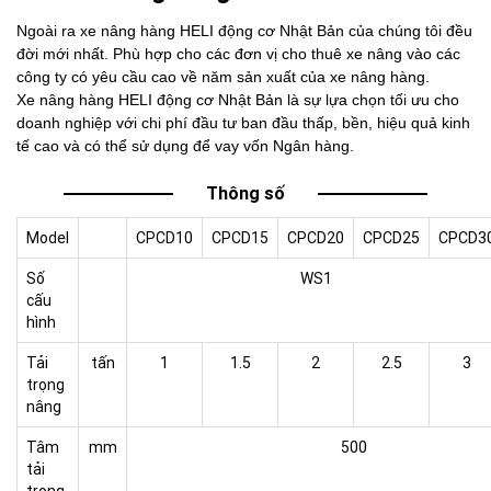
Ngoài ra xe nâng hàng HELI động cơ Nhật Bản của chúng tôi đều
đời mới nhất. Phù hợp cho các đơn vị cho thuê xe nâng vào các
công ty có yêu cầu cao về năm sản xuất của xe nâng hàng.
Xe nâng hàng HELI động cơ Nhật Bản là sự lựa chọn tối ưu cho
doanh nghiệp với chi phí đầu tư ban đầu thấp, bền, hiệu quả kinh
tế cao và có thể sử dụng để vay vốn Ngân hàng.
Thông số
Model
CPCD10
CPCD15
CPCD20
CPCD25
CPCD3
Số
WS1
cấu
hình
Tải
tấn
1
1.5
2
2.5
3
trọng
nâng
Tâm
mm
500
tải