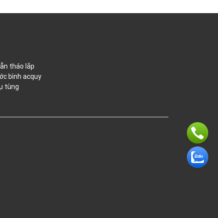
ẫn tháo lắp
ớc bình acquy
ụ tùng