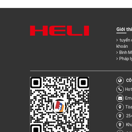
Giới th
tuyển 
khoán
Bình M
Pháp l
CÔ
Hot
Ema
Tòa
254
Khu