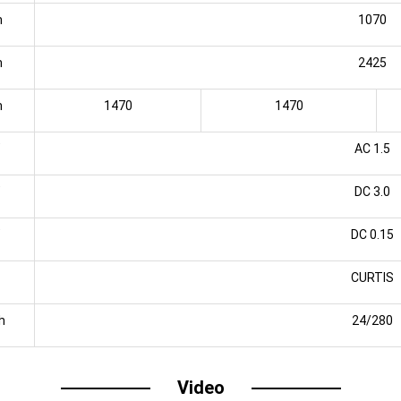
m
1070
m
2425
m
1470
1470
AC 1.5
DC 3.0
DC 0.15
CURTIS
h
24/280
Video