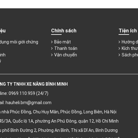
iệu
Chính sách
Tiện ích
dụng môi giới chứng
Bảo mật
Hướng d
Thanh toán
Kích thư
inh
Vận chuyển
Sách ph
ý
NG TY TNHH XE NÂNG BÌNH MINH
line: 0969.110.959 (24/7)
il:
hauheli.bm@gmail.com
 nhà Phúc Đồng, Chu Huy Mân, Phúc Đồng, Long Biên, Hà Nội
5/3A, Quốc lộ 1A, phường An Phú Đông, quận 12, Hồ Chí Minh
 phố Bình Đường 2, Phường An Bình, Thị xã Dĩ An, Bình Dương