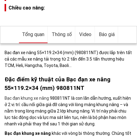
Chiều cao nâng:
Tổng quan
Thông số
Video
Báo giá
Bạc đạn xe nâng 55×119.2×34 (mm) (980811NT) được lắp trên tất
cả các mẫu xe nâng tải trọng từ 2 tấn đến 3.5 tấn thương hiệu
TCM, Heli, Hangcha, Toyota, Baoli…
Đặc điểm kỹ thuật của Bạc đạn xe nâng
55×119.2×34 (mm) 980811NT
Bạc đạn khung xe nâng
980811NT là con lăn dẫn hướng, xuất hiện
ở 2 vị trí: cầu nối giữa giá đỡ càng với lòng máng khung nâng – và
nằm trong lòng máng giữa 2 lớp khung nâng. Vị trí này phải chịu
lực tác động dọc và lực ma sát liên tục, nên là bộ phận hao mòn
nhanh và phải thay thế sau 1 thời gian sử dụng.
Bạc đạn khung xe nâng
khác với vòng bi thông thường. Chúng tốt