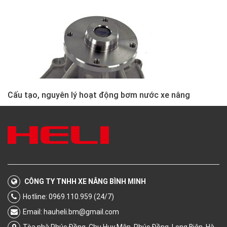
Cấu tạo, nguyên lý hoạt động bơm nước xe nâng
CÔNG TY TNHH XE NÂNG BÌNH MINH
Hotline: 0969.110.959 (24/7)
Email:
hauheli.bm@gmail.com
Tòa nhà Phúc Đồng, Chu Huy Mân, Phúc Đồng, Long Biên, Hà