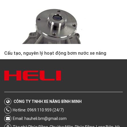
Cấu tạo, nguyên lý hoạt động bơm nước xe nâng
CÔNG TY TNHH XE NÂNG BÌNH MINH
Hotline: 0969.110.959 (24/7)
Email:
hauheli.bm@gmail.com
Tòa nhà Phúc Đồng, Chu Huy Mân, Phúc Đồng, Long Biên, Hà