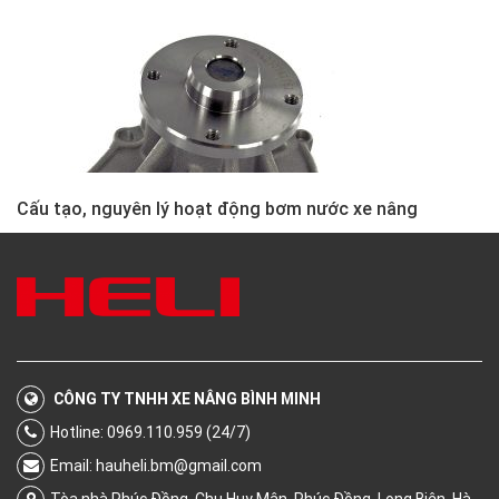
Cấu tạo, nguyên lý hoạt động bơm nước xe nâng
CÔNG TY TNHH XE NÂNG BÌNH MINH
Hotline: 0969.110.959 (24/7)
Email:
hauheli.bm@gmail.com
Tòa nhà Phúc Đồng, Chu Huy Mân, Phúc Đồng, Long Biên, Hà