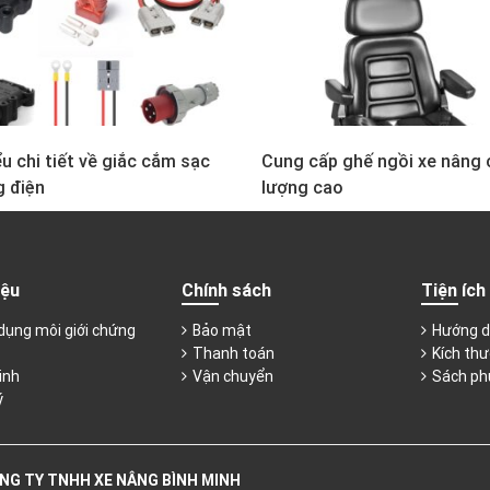
u chi tiết về giắc cắm sạc
Cung cấp ghế ngồi xe nâng 
g điện
lượng cao
iệu
Chính sách
Tiện ích
dụng môi giới chứng
Bảo mật
Hướng d
Thanh toán
Kích thư
inh
Vận chuyển
Sách ph
ý
NG TY TNHH XE NÂNG BÌNH MINH