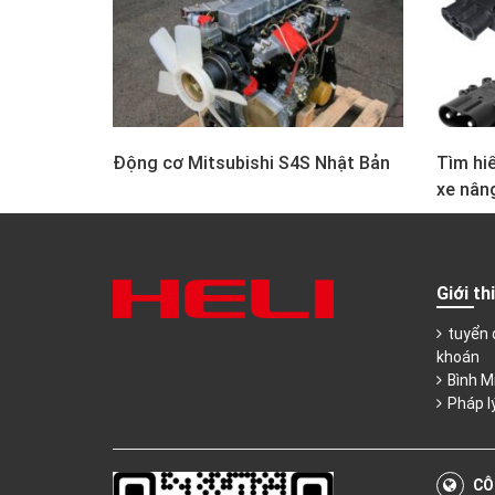
Động cơ Mitsubishi S4S Nhật Bản
Tìm hiể
xe nân
Giới th
tuyển 
khoán
Bình M
Pháp l
CÔ