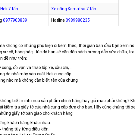
Heli 7 tấn
Xe nâng Komatsu 7 tấn
ng
0977903839
Hotline
0989980235
mà không có những phụ kiện đi kèm theo, thời gian ban đầu bạn xem nó 
g sự cố, hỏng hóc,…lúc đó bạn sẽ cần đến sách hướng dẫn sửa chữa, t
n đề như trên:
 công, đồ vặn và tháo lốp xe, cầu chì,…
ng do nhà máy sản xuất Heli cung cấp.
ùng nào mà không cần biết tên của chúng
 không biết mình mua sản phẩm chính hãng hay giả mạo phải không? Kh
ải kiểm tra giấy tờ của nhà cung cấp đưa cho bạn. Hãy cùng chúng tôi
 những giấy tờ bàn giao cho khách hàng:
từng khách hàng khác nhau.
 tháng tùy từng điều kiện.