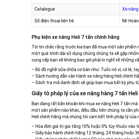
Catalogue
Xe nâng 
Số điện thoại liên hệ
Mr Hoà
Phụ kiện xe nâng Heli 7 tấn chính hãng
Tôi tin chắc rằng trước kia bạn đã mua một sản phẩm 
một quá trình dài sử dụng chúng chúng ta sẽ gặp nhữn
cung cấp bạn sẽ không bao giờ phải lo nghĩ về những vấ
– Bộ đồ nghề sửa chữa cơ bản như: Tuốc nô ví, cờ lê, tay
– Sách hướng dẫn vận hành xe nâng hàng Heli chính hã
– Sách tra mã danh định sẽ giúp bạn mua bất kỳ phụ t
Giấy tờ pháp lý của xe nâng hàng 7 tấn Heli
Bạn đang rất băn khoăn khi mua xe nâng Heli 7 tấn mà
một sản phẩm nào khác, điều đầu tiên chúng ta cần ph
Heli chính hãng mà chúng tôi cam kết tính pháp lý của
– Hóa đơn giá trị gia tăng 10% hoặc 0% tùy thuộc vào 
– Giấy bảo hành chính hãng 12 tháng, 24 tháng hoặc 36