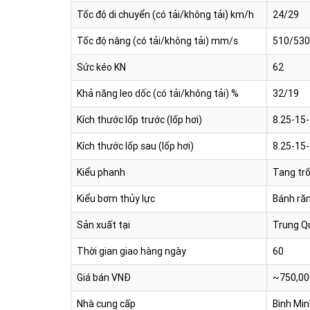
Tốc độ di chuyển (có tải/không tải) km/h
24/29
Tốc độ nâng (có tải/không tải) mm/s
510/530
Sức kéo KN
62
Khả năng leo dốc (có tải/không tải) %
32/19
Kích thước lốp trước (lốp hơi)
8.25-15
Kích thước lốp sau (lốp hơi)
8.25-15
Kiểu phanh
Tang tr
Kiểu bơm thủy lực
Bánh ră
Sản xuất tại
Trung Q
Thời gian giao hàng ngày
60
Giá bán VNĐ
~750,00
Nhà cung cấp
Bình Min