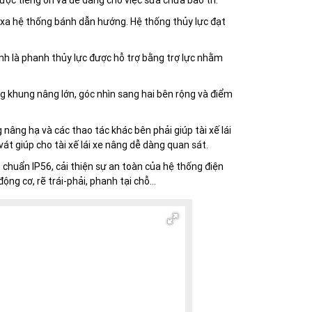
ược tiếng ồn và dễ dàng cho việc sửa chữa bảo trì.
ch xa hệ thống bánh dẫn hướng. Hệ thống thủy lực đạt
nh là phanh thủy lực được hỗ trợ bằng trợ lực nhằm
ng khung nâng lớn, góc nhìn sang hai bên rộng và điểm
 nâng hạ và các thao tác khác bên phải giúp tài xế lái
át giúp cho tài xế lái xe nâng dễ dàng quan sát.
 chuẩn IP56, cải thiện sự an toàn của hệ thống điện
ộng cơ, rẽ trái-phải, phanh tại chỗ…