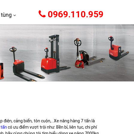
0969.110.959
 tùng
p điện, cảng biển, tôn cuộn,…Xe nâng hàng 7 tấn là
 tấn
có ưu điểm vượt trội như: Bền bỉ, liên tục, chi phí
h, hãy cùng chúng tôi tìm hiểu dòng xe nâng 7000kg