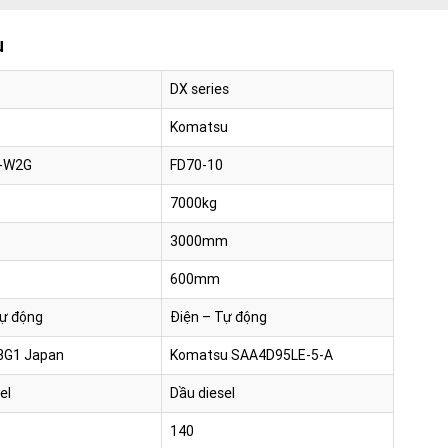
u
DX series
Komatsu
-W2G
FD70-10
7000kg
3000mm
600mm
Tự động
Điện – Tự động
BG1 Japan
Komatsu SAA4D95LE-5-A
el
Dầu diesel
140