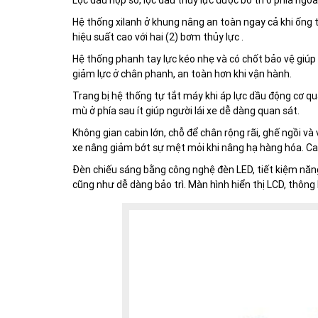
Lọc dầu hộp số, lọc dầu thủy lực được bố trí ở phía ngo
Hệ thống xilanh ở khung nâng an toàn ngay cả khi ống t
hiệu suất cao với hai (2) bơm thủy lực .
Hệ thống phanh tay lực kéo nhẹ và có chốt bảo vệ giúp
giảm lực ở chân phanh, an toàn hơn khi vận hành.
Trang bị hệ thống tự tắt máy khi áp lực dầu động cơ q
mù ở phía sau ít giúp người lái xe dễ dàng quan sát.
Không gian cabin lớn, chỗ để chân rộng rãi, ghế ngồi và
xe nâng giảm bớt sự mệt mỏi khi nâng hạ hàng hóa. Cabi
Đèn chiếu sáng bằng công nghệ đèn LED, tiết kiệm năng 
cũng như dễ dàng bảo trì. Màn hình hiển thị LCD, thông 