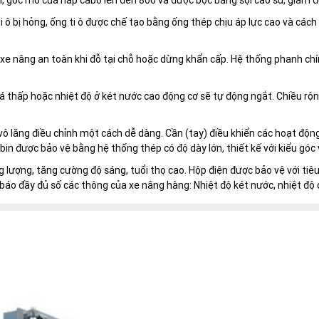
ài, góc mở của nắp cabo lên đến 800 và được bọc bằng sợi cao su, giảm đ
i ô bị hỏng, ống ti ô được chế tạo bằng ống thép chịu áp lực cao và cá
 xe nâng an toàn khi đỗ tại chỗ hoặc dừng khẩn cấp. Hệ thống phanh chí
uá thấp hoặc nhiệt độ ở két nước cao động cơ sẽ tự động ngắt. Chiều rộ
 vô lăng điều chỉnh một cách dễ dàng. Cần (tay) điều khiển các hoạt động
n được bảo vệ bằng hệ thống thép có độ dày lớn, thiết kế với kiểu góc v
lượng, tăng cường độ sáng, tuổi thọ cao. Hộp điện được bảo vệ với tiêu
báo đầy đủ số các thông của xe nâng hàng: Nhiệt độ két nước, nhiệt độ đ