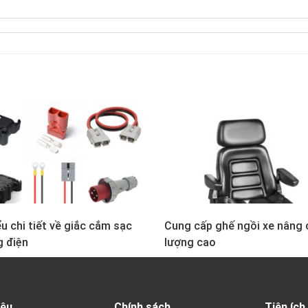
u chi tiết về giắc cắm sạc
Cung cấp ghế ngồi xe nâng 
g điện
lượng cao
iệu
Chính sách
Tiện ích