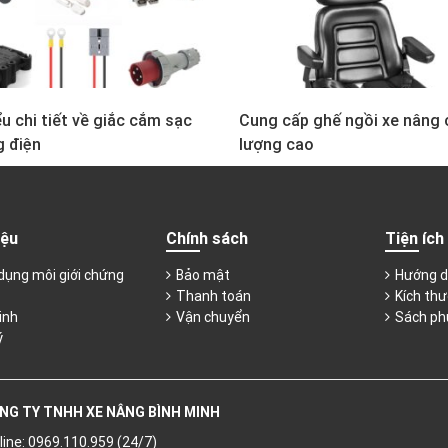
u chi tiết về giắc cắm sạc
Cung cấp ghế ngồi xe nâng 
g điện
lượng cao
iệu
Chính sách
Tiện ích
dụng môi giới chứng
Bảo mật
Hướng d
Thanh toán
Kích thư
inh
Vận chuyển
Sách ph
ý
NG TY TNHH XE NÂNG BÌNH MINH
line: 0969.110.959 (24/7)