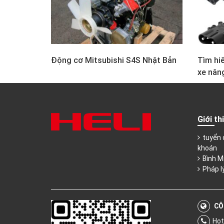
Động cơ Mitsubishi S4S Nhật Bản
Tìm hiể
xe nân
Giới th
tuyển 
khoán
Bình M
Pháp l
CÔ
Hot