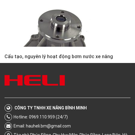
Cấu tạo, nguyên lý hoạt động bơm nước xe nâng
CÔNG TY TNHH XE NÂNG BÌNH MINH
Hotline: 0969.110.959 (24/7)
Email:
hauheli.bm@gmail.com
Tòa nhà Phúc Đồng, Chu Huy Mân, Phúc Đồng, Long Biên, Hà