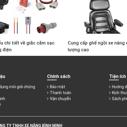
u chi tiết về giắc cắm sạc
Cung cấp ghế ngồi xe nâng 
g điện
lượng cao
iệu
Chính sách
Tiện ích
dụng môi giới chứng
Bảo mật
Hướng d
Thanh toán
Kích thư
inh
Vận chuyển
Sách ph
ý
NG TY TNHH XE NÂNG BÌNH MINH