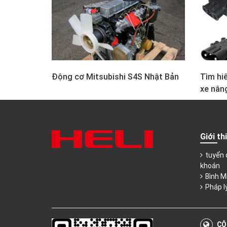
Động cơ Mitsubishi S4S Nhật Bản
Tìm hiể
xe nân
Giới th
tuyển 
khoán
Bình M
Pháp l
CÔ