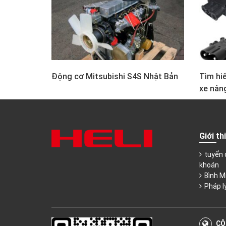
Động cơ Mitsubishi S4S Nhật Bản
Tìm hiể
xe nân
Giới th
tuyển 
khoán
Bình M
Pháp l
CÔ