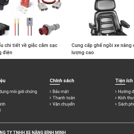
u chi tiết về giắc cắm sạc
Cung cấp ghế ngồi xe nâng 
g điện
lượng cao
iệu
Chính sách
Tiện ích
dụng môi giới chứng
Bảo mật
Hướng d
Thanh toán
Kích thư
inh
Vận chuyển
Sách ph
ý
NG TY TNHH XE NÂNG BÌNH MINH