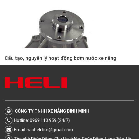
Cấu tạo, nguyên lý hoạt động bơm nước xe nâng
CÔNG TY TNHH XE NÂNG BÌNH MINH
Hotline: 0969.110.959 (24/7)
Email:
hauheli.bm@gmail.com
Tòa nhà Phúc Đồng, Chu Huy Mân, Phúc Đồng, Long Biên, Hà