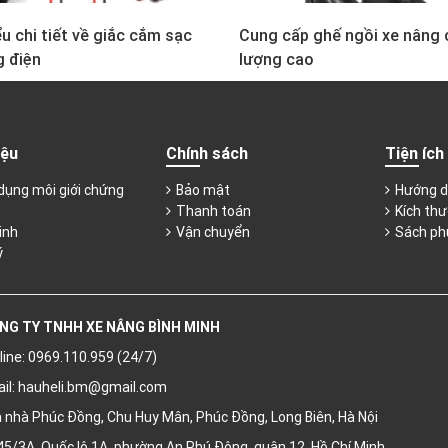
u chi tiết về giắc cắm sạc
Cung cấp ghế ngồi xe nâng 
g điện
lượng cao
iệu
Chính sách
Tiện ích
dụng môi giới chứng
Bảo mật
Hướng d
Thanh toán
Kích thư
inh
Vận chuyển
Sách ph
ý
NG TY TNHH XE NÂNG BÌNH MINH
line: 0969.110.959 (24/7)
il:
hauheli.bm@gmail.com
 nhà Phúc Đồng, Chu Huy Mân, Phúc Đồng, Long Biên, Hà Nội
5/3A, Quốc lộ 1A, phường An Phú Đông, quận 12, Hồ Chí Minh