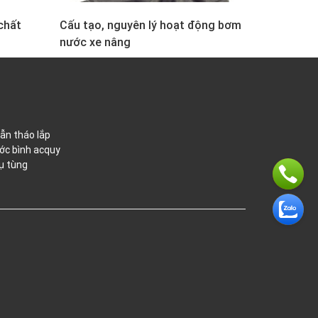
chất
Cấu tạo, nguyên lý hoạt động bơm
nước xe nâng
ẫn tháo lắp
ớc bình acquy
ụ tùng