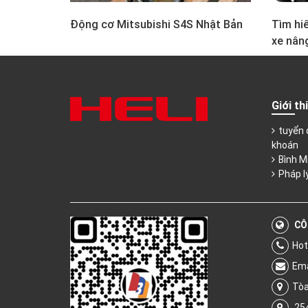
Động cơ Mitsubishi S4S Nhật Bản
Tìm hiể
xe nân
Giới th
tuyển 
khoán
Bình M
Pháp l
CÔ
Hot
Ema
Tòa
254