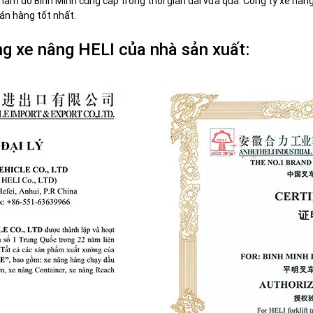
ẩm do Bình Minh cung cấp trong thời gian dài vừa qua. Công ty xe nâ
án hàng tốt nhất.
ng xe nâng HELI của nhà sản xuất: