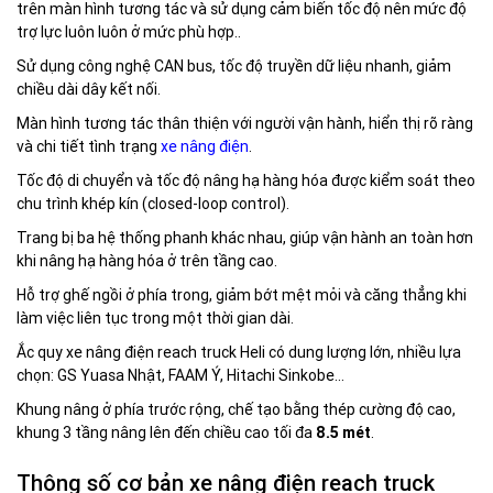
trên màn hình tương tác và sử dụng cảm biến tốc độ nên mức độ
trợ lực luôn luôn ở mức phù hợp..
Sử dụng công nghệ CAN bus, tốc độ truyền dữ liệu nhanh, giảm
chiều dài dây kết nối.
Màn hình tương tác thân thiện với người vận hành, hiển thị rõ ràng
và chi tiết tình trạng
xe nâng điện
.
Tốc độ di chuyển và tốc độ nâng hạ hàng hóa được kiểm soát theo
chu trình khép kín (closed-loop control).
Trang bị ba hệ thống phanh khác nhau, giúp vận hành an toàn hơn
khi nâng hạ hàng hóa ở trên tầng cao.
Hỗ trợ ghế ngồi ở phía trong, giảm bớt mệt mỏi và căng thẳng khi
làm việc liên tục trong một thời gian dài.
Ắc quy xe nâng điện reach truck Heli có dung lượng lớn, nhiều lựa
chọn: GS Yuasa Nhật, FAAM Ý, Hitachi Sinkobe…
Khung nâng ở phía trước rộng, chế tạo bằng thép cường độ cao,
khung 3 tầng nâng lên đến chiều cao tối đa
8.5 mét
.
Thông số cơ bản xe nâng điện reach truck