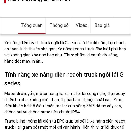
Tổng quan
Thông số
Video
Báo giá
Xe nâng điện reach truck ngồi lái G series có tốc độ nâng hạ nhanh,
an toàn, kích thước nhỏ gọn. Xe nâng reach truck đặc biệt phù hợp
với không gian kho nhỏ hẹp như: Thực phẩm, điện tử, đồ uống,
hàng dệt may, in ấn…
Tính năng xe nâng điện reach truck ngồi lái G
series
Motor di chuyển, motor nâng hạ và motor lái công nghệ điện xoay
chiều ba pha, không chổi than, ít phải bảo trì, hiệu suất cao. Được
điều khiển bởi bộ điều khiển motor của hãng ZAPI độ tin cậy cao,
chống bụi và chống nước tiêu chuẩn IP54.
Trang bị hệ thống lái điện tử EPS giúp tài xế lái xe nâng điện reach
truck Heli giảm bớt mệt mỏi khi vận hành. Hiển thị vị trí lái thực tế