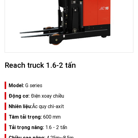
Reach truck 1.6-2 tấn
Model:
G series
Động cơ:
Điện xoay chiều
Nhiên liệu:
Ắc quy chì-axít
Tâm tải trọng:
600 mm
Tải trọng nâng:
1.6 - 2 tấn
Chiều cao nâng:
4.25m~8.5m