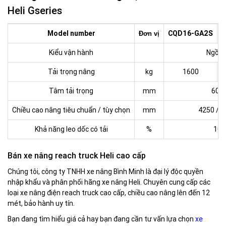
Heli Gseries
Model number
CQD16-GA2S
C
Đơn vị
Kiểu vận hành
Ngồi lá
Tải trọng nâng
kg
1600
Tâm tải trọng
mm
600
Chiều cao nâng tiêu chuẩn / tùy chọn
mm
4250 / 
Khả năng leo dốc có tải
%
10
Bán xe nâng reach truck Heli cao cấp
Chúng tôi, công ty TNHH xe nâng Bình Minh là đại lý độc quyền
nhập khẩu và phân phối hãng xe nâng Heli. Chuyên cung cấp các
loại xe nâng điện reach truck cao cấp, chiều cao nâng lên đến 12
mét, bảo hành uy tín.
Bạn đang tìm hiểu giá cả hay bạn đang cần tư vấn lựa chọn
xe