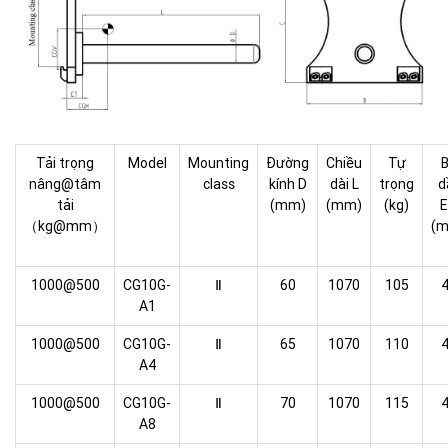
Tải trọng
Model
Mounting
Đường
Chiều
Tự
nâng@tâm
class
kính D
dài L
trọng
d
tải
(mm)
(mm)
(kg)
（kg@mm）
(
1000@500
CG10G-
Ⅱ
60
1070
105
A1
1000@500
CG10G-
Ⅱ
65
1070
110
A4
1000@500
CG10G-
Ⅱ
70
1070
115
A8