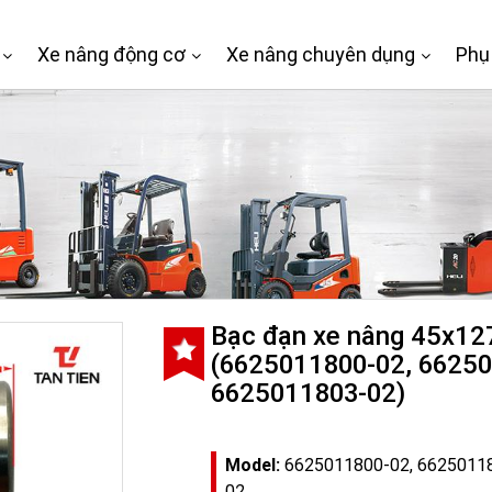
Xe nâng động cơ
Xe nâng chuyên dụng
Phụ
Bạc đạn xe nâng 45x12
(6625011800-02, 66250
6625011803-02)
Model:
6625011800-02, 66250118
02