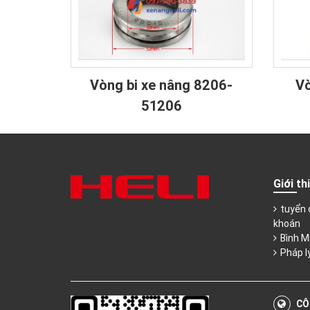
Vòng bi xe nâng 8206-
Vò
51206
Giới th
tuyển 
khoán
Bình M
Pháp l
CÔ