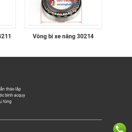
8211
Vòng bi xe nâng 30214
ẫn tháo lắp
ớc bình acquy
ụ tùng