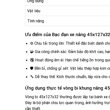
Ứng dụng
Vật liệu
Tính năng
Ưu điểm của Bạc đạn xe nâng 45x127x3
⚙️ Chịu tải trọng lớn: Thiết kế đặc biệt dành c
🧩 Gia công chính xác: Đảm bảo độ khít cao, hạ
🔇 Hoạt động êm ái: Hạn chế tiếng ồn trong quá
🛡️ Bền bỉ, chống gỉ sét: Vật liệu thép hợp kim
🔧 Dễ thay thế: Kích thước chuẩn, lắp vừa cho
Ứng dụng thực tế vòng bi khung nâng 4
Vòng bi 45x127x32 thường được lắp tại bánh xe đỡ
Đây là bộ phận chịu lực quan trọng, ảnh hưởng trự
cần thiết.