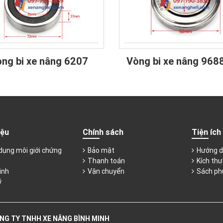
ng bi xe nâng 6207
Vòng bi xe nâng 968
iệu
Chính sách
Tiện ích
dụng môi giới chứng
Bảo mật
Hướng d
Thanh toán
Kích thư
inh
Vận chuyển
Sách ph
ý
NG TY TNHH XE NÂNG BÌNH MINH