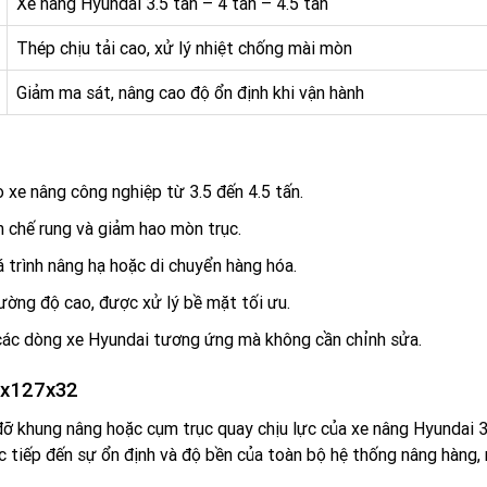
Xe nâng Hyundai 3.5 tấn – 4 tấn – 4.5 tấn
Thép chịu tải cao, xử lý nhiệt chống mài mòn
Giảm ma sát, nâng cao độ ổn định khi vận hành
2
ho xe nâng công nghiệp từ 3.5 đến 4.5 tấn.
n chế rung và giảm hao mòn trục.
 trình nâng hạ hoặc di chuyển hàng hóa.
 cường độ cao, được xử lý bề mặt tối ưu.
 các dòng xe Hyundai tương ứng mà không cần chỉnh sửa.
5x127x32
 khung nâng hoặc cụm trục quay chịu lực của xe nâng Hyundai 3.
c tiếp đến sự ổn định và độ bền của toàn bộ hệ thống nâng hàng, 