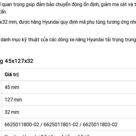
hí quan trọng giúp đảm bảo chuyển động ổn định, giảm ma sát và
tấn.
7x32 mm, được hãng Hyundai quy định mã phụ tùng tương ứng nh
danh mục kỹ thuật của các dòng xe nâng Hyundai tải trọng trung
âng 45x127x32
Giá trị
45 mm
127 mm
32 mm
6625011800-02 / 6625011801-02 / 6625011803-02