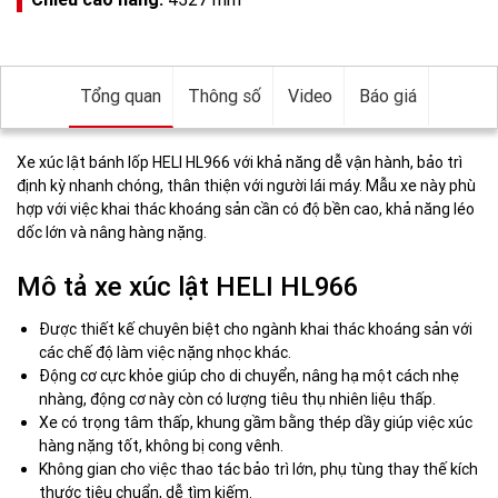
Tổng quan
Thông số
Video
Báo giá
Xe xúc lật bánh lốp HELI HL966 với khả năng dễ vận hành, bảo trì
định kỳ nhanh chóng, thân thiện với người lái máy. Mẫu xe này phù
hợp với việc khai thác khoáng sản cần có độ bền cao, khả năng léo
dốc lớn và nâng hàng nặng.
Mô tả xe xúc lật HELI HL966
Được thiết kế chuyên biệt cho ngành khai thác khoáng sản với
các chế độ làm việc nặng nhọc khác.
Động cơ cực khỏe giúp cho di chuyển, nâng hạ một cách nhẹ
nhàng, động cơ này còn có lượng tiêu thụ nhiên liệu thấp.
Xe có trọng tâm thấp, khung gầm bằng thép dầy giúp việc xúc
hàng nặng tốt, không bị cong vênh.
Không gian cho việc thao tác bảo trì lớn, phụ tùng thay thế kích
thước tiêu chuẩn, dễ tìm kiếm.