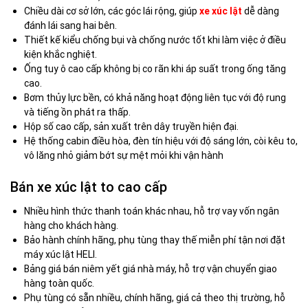
Chiều dài cơ sở lớn, các góc lái rộng, giúp
xe xúc lật
dễ dàng
đánh lái sang hai bên.
Thiết kế kiểu chống bụi và chống nước tốt khi làm việc ở điều
kiện khắc nghiệt.
Ống tuy ô cao cấp không bị co rãn khi áp suất trong ống tăng
cao.
Bơm thủy lực bền, có khả năng hoạt động liên tục với độ rung
và tiếng ồn phát ra thấp.
Hộp số cao cấp, sản xuất trên dây truyền hiện đại.
Hệ thống cabin điều hòa, đèn tín hiệu với độ sáng lớn, còi kêu to,
vô lăng nhỏ giảm bớt sự mệt mỏi khi vận hành
Bán xe xúc lật to cao cấp
Nhiều hình thức thanh toán khác nhau, hỗ trợ vay vốn ngân
hàng cho khách hàng.
Bảo hành chính hãng, phụ tùng thay thế miễn phí tận nơi đặt
máy xúc lật HELI.
Bảng giá bán niêm yết giá nhà máy, hỗ trợ vận chuyển giao
hàng toàn quốc.
Phụ tùng có sẵn nhiều, chính hãng, giá cả theo thị trường, hỗ