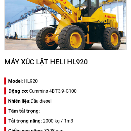
MÁY XÚC LẬT HELI HL920
Model:
HL920
Động cơ:
Cummins 4BT3.9-C100
Nhiên liệu:
Dầu diesel
Tâm tải trọng:
Tải trọng nâng:
2000 kg / 1m3
Chiều cao nâng:
3398 mm