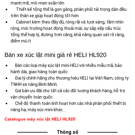
mạnh mẽ, mô-men xoắn lớn.
Thiết kế tổng thể là gọn gàng, phân phối tải trọng dàn đều
trên thân xe giúp hoạt động tốt hơn.
Cabinet kèm theo đầy đủ, rộng rãi và tươi sáng, tầm nhìn
rộng, môi trường hoạt động thoải mái; sự sắp xếp cấu trúc
tổng thể hợp lý, đường trơn căng, khả năng quan sát rõ ràng,
điểm mù ít
Bán xe xúc lật mini giá rẻ HELI HL920
Bán các loại máy xúc lật mini HELI với nhiều mẫu mã, bảo
hành dài, giao hàng toàn quốc.
Đại lý chính hãng cho thương hiệu HELI tại Việt Nam, công ty
TNHH xe nâng Bình Minh.
Giá bán ưu đãi cho tất cả các đối tượng khách hàng, hỗ trợ
vận chuyển toàn quốc.
Chế độ thanh toán linh hoạt hơn các nhà phân phối thiết bị
nâng hạ, máy xúc mini khác…
Catalogue máy xúc lật HELI HL920
Thông số