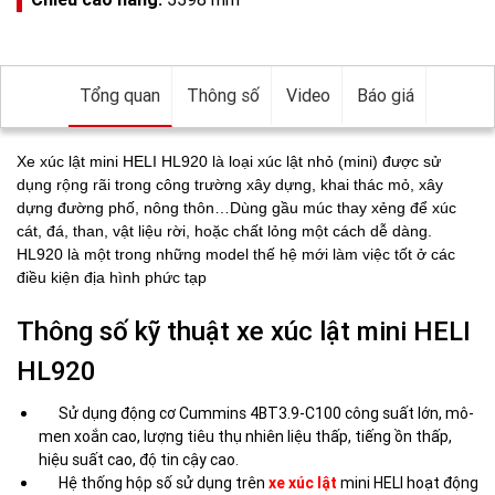
Tổng quan
Thông số
Video
Báo giá
Xe xúc lật mini HELI HL920 là loại xúc lật nhỏ (mini) được sử
dụng rộng rãi trong công trường xây dựng, khai thác mỏ, xây
dựng đường phố, nông thôn…Dùng gầu múc thay xẻng để xúc
cát, đá, than, vật liệu rời, hoặc chất lỏng một cách dễ dàng.
HL920 là một trong những
model thế hệ mới làm việc tốt ở các
điều kiện địa hình phức tạp
Thông số kỹ thuật xe xúc lật mini HELI
HL920
Sử dụng động cơ Cummins 4BT3.9-C100 công suất lớn, mô-
men xoắn cao, lượng tiêu thụ nhiên liệu thấp, tiếng ồn thấp,
hiệu suất cao, độ tin cậy cao.
Hệ thống hộp số sử dụng trên
xe xúc lật
mini HELI hoạt động