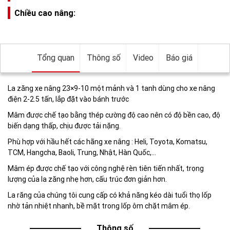
Chiều cao nâng:
Tổng quan
Thông số
Video
Báo giá
La zăng xe nâng 23×9-10 một mảnh và 1 tanh dùng cho xe nâng
điện 2-2.5 tấn, lắp đặt vào bánh trước
Mâm được chế tạo bằng thép cường độ cao nên có độ bền cao, độ
biến dạng thấp, chịu được tải nặng.
Phù hợp với hầu hết các hãng xe nâng : Heli, Toyota, Komatsu,
TCM, Hangcha, Baoli, Trung, Nhật, Hàn Quốc,…
Mâm ép được chế tạo với công nghệ rèn tiên tiến nhất, trọng
lượng của la zăng nhẹ hơn, cấu trúc đơn giản hơn.
La răng của chúng tôi cung cấp có khả năng kéo dài tuổi thọ lốp
nhờ tản nhiệt nhanh, bề mặt trong lốp ôm chặt mâm ép.
Thông số