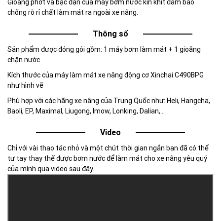
Gioăng phớt và bạc đạn của máy bơm nước kín khít đảm bảo
chống rò rỉ chất làm mát ra ngoài xe nâng.
Thông số
Sản phẩm được đóng gói gồm: 1 máy bơm làm mát + 1 gioăng
chặn nước
Kích thước của máy làm mát xe nâng động cơ Xinchai C490BPG
như hình vẽ
Phù hợp với các hãng xe nâng của Trung Quốc như: Heli, Hangcha,
Baoli, EP, Maximal, Liugong, Imow, Lonking, Dalian,…
Video
Chỉ với vài thao tác nhỏ và một chút thời gian ngắn bạn đã có thể
tư tay thay thế được bơm nước để làm mát cho xe nâng yêu quý
của mình qua video sau đây.