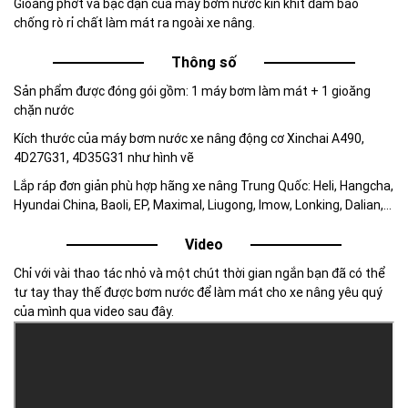
Gioăng phớt và bạc đạn của máy bơm nước kín khít đảm bảo
chống rò rỉ chất làm mát ra ngoài xe nâng.
Thông số
Sản phẩm được đóng gói gồm: 1 máy bơm làm mát + 1 gioăng
chặn nước
Kích thước của máy bơm nước xe nâng động cơ Xinchai A490,
4D27G31, 4D35G31 như hình vẽ
Lắp ráp đơn giản phù hợp hãng xe nâng Trung Quốc: Heli, Hangcha,
Hyundai China, Baoli, EP, Maximal, Liugong, Imow, Lonking, Dalian,…
Video
Chỉ với vài thao tác nhỏ và một chút thời gian ngắn bạn đã có thể
tư tay thay thế được bơm nước để làm mát cho xe nâng yêu quý
của mình qua video sau đây.