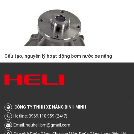
Cấu tạo, nguyên lý hoạt động bơm nước xe nâng
CÔNG TY TNHH XE NÂNG BÌNH MINH
Hotline: 0969.110.959 (24/7)
Email:
hauheli.bm@gmail.com
Tòa nhà Phúc Đồng, Chu Huy Mân, Phúc Đồng, Long Biên, Hà