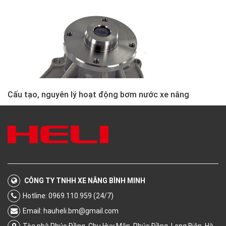
Cấu tạo, nguyên lý hoạt động bơm nước xe nâng
CÔNG TY TNHH XE NÂNG BÌNH MINH
Hotline: 0969.110.959 (24/7)
Email:
hauheli.bm@gmail.com
Tòa nhà Phúc Đồng, Chu Huy Mân, Phúc Đồng, Long Biên, Hà