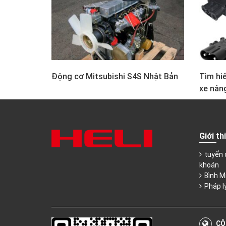
Động cơ Mitsubishi S4S Nhật Bản
Tìm hiể
xe nân
Giới th
tuyển 
khoán
Bình M
Pháp l
CÔ