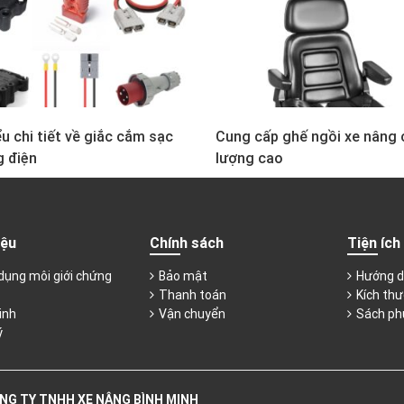
u chi tiết về giắc cắm sạc
Cung cấp ghế ngồi xe nâng 
g điện
lượng cao
iệu
Chính sách
Tiện ích
dụng môi giới chứng
Bảo mật
Hướng d
Thanh toán
Kích thư
inh
Vận chuyển
Sách ph
ý
NG TY TNHH XE NÂNG BÌNH MINH