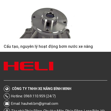
Cấu tạo, nguyên lý hoạt động bơm nước xe nâng
CÔNG TY TNHH XE NÂNG BÌNH MINH
Hotline: 0969.110.959 (24/7)
Email:
hauheli.bm@gmail.com
Tòa nhà Phúc Đồng, Chu Huy Mân, Phúc Đồng, Long Biên, Hà