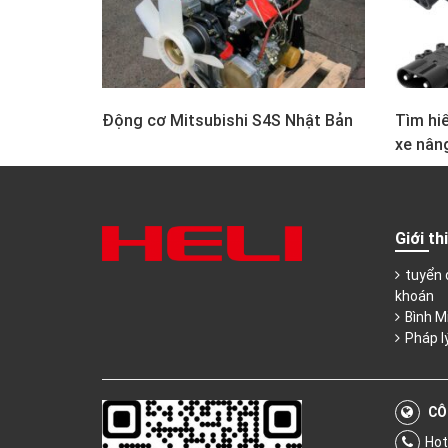
Động cơ Mitsubishi S4S Nhật Bản
Tìm hiể
xe nân
Giới th
tuyển 
khoán
Bình M
Pháp l
CÔ
Hot