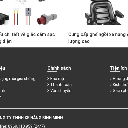
u chi tiết về giắc cắm sạc
Cung cấp ghế ngồi xe nâng 
g điện
lượng cao
iệu
Chính sách
Tiện ích
dụng môi giới chứng
Bảo mật
Hướng d
Thanh toán
Kích thư
inh
Vận chuyển
Sách ph
ý
NG TY TNHH XE NÂNG BÌNH MINH
line: 0969.110.959 (24/7)