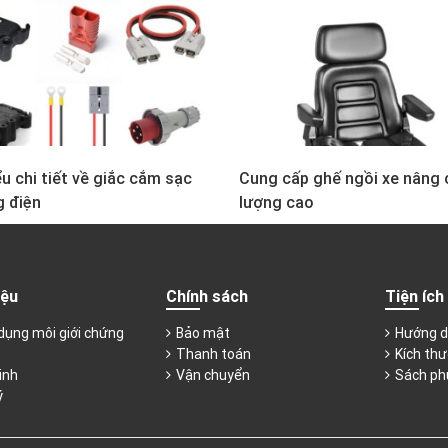
u chi tiết về giắc cắm sạc
Cung cấp ghế ngồi xe nâng 
g điện
lượng cao
iệu
Chính sách
Tiện ích
dụng môi giới chứng
Bảo mật
Hướng d
Thanh toán
Kích thư
inh
Vận chuyển
Sách ph
ý