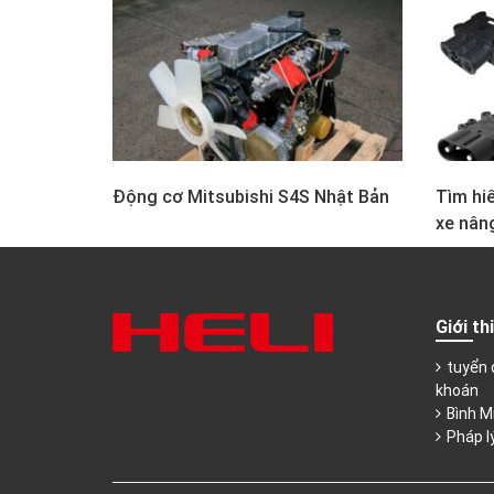
Động cơ Mitsubishi S4S Nhật Bản
Tìm hiể
xe nân
Giới th
tuyển 
khoán
Bình M
Pháp l