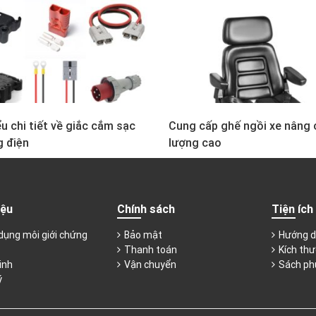
u chi tiết về giắc cắm sạc
Cung cấp ghế ngồi xe nâng 
g điện
lượng cao
iệu
Chính sách
Tiện ích
dụng môi giới chứng
Bảo mật
Hướng d
Thanh toán
Kích thư
inh
Vận chuyển
Sách ph
ý