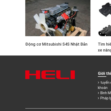
Động cơ Mitsubishi S4S Nhật Bản
Tìm hiể
xe nân
Giới th
tuyển 
khoán
Bình M
Pháp l