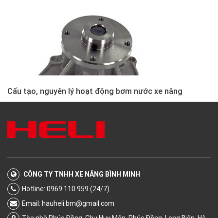
Cấu tạo, nguyên lý hoạt động bơm nước xe nâng
CÔNG TY TNHH XE NÂNG BÌNH MINH
Hotline: 0969.110.959 (24/7)
Email:
hauheli.bm@gmail.com
Tòa nhà Phúc Đồng, Chu Huy Mân, Phúc Đồng, Long Biên, Hà