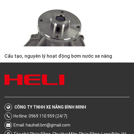
Cấu tạo, nguyên lý hoạt động bơm nước xe nâng
CÔNG TY TNHH XE NÂNG BÌNH MINH
Hotline: 0969.110.959 (24/7)
Email:
hauheli.bm@gmail.com
Tòa nhà Phúc Đồng, Chu Huy Mân, Phúc Đồng, Long Biên, Hà