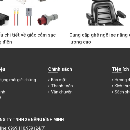
u chi tiết về giắc cắm sạc
Cung cấp ghế ngồi xe nâng 
g điện
lượng cao
iệu
Chính sách
Tiện ích
dụng môi giới chứng
Bảo mật
Hướng d
Thanh toán
Kích thư
inh
Vận chuyển
Sách ph
ý
NG TY TNHH XE NÂNG BÌNH MINH
line: 0969.110.959 (24/7)