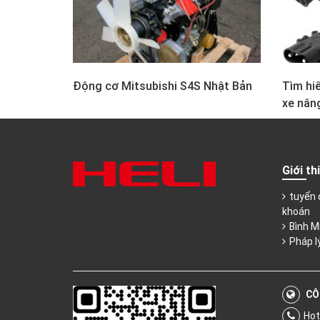
Động cơ Mitsubishi S4S Nhật Bản
Tìm hiể
xe nân
Giới th
tuyển 
khoán
Bình M
Pháp l
CÔ
Hot