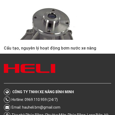
Cấu tạo, nguyên lý hoạt động bơm nước xe nâng
CÔNG TY TNHH XE NÂNG BÌNH MINH
Hotline: 0969.110.959 (24/7)
Email:
hauheli.bm@gmail.com
Tòa nhà Phúc Đồng, Chu Huy Mân, Phúc Đồng, Long Biên, Hà