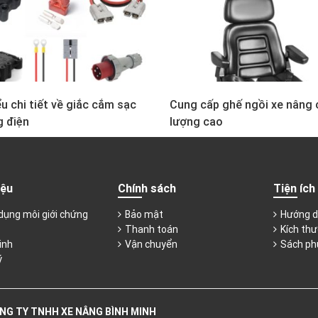
u chi tiết về giắc cắm sạc
Cung cấp ghế ngồi xe nâng 
g điện
lượng cao
iệu
Chính sách
Tiện ích
dụng môi giới chứng
Bảo mật
Hướng d
Thanh toán
Kích thư
inh
Vận chuyển
Sách ph
ý
NG TY TNHH XE NÂNG BÌNH MINH