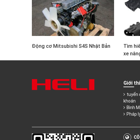
Động cơ Mitsubishi S4S Nhật Bản
Tìm hiể
xe nân
Giới th
tuyển 
khoán
Bình M
Pháp l
CÔ