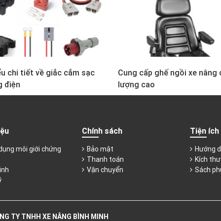
u chi tiết về giắc cắm sạc
Cung cấp ghế ngồi xe nâng 
g điện
lượng cao
iệu
Chính sách
Tiện ích
dụng môi giới chứng
Bảo mật
Hướng d
Thanh toán
Kích thư
inh
Vận chuyển
Sách ph
ý
NG TY TNHH XE NÂNG BÌNH MINH