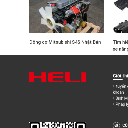
Động cơ Mitsubishi S4S Nhật Bản
Tìm hiể
xe nân
Giới th
tuyển 
khoán
Bình M
Pháp l
CÔ