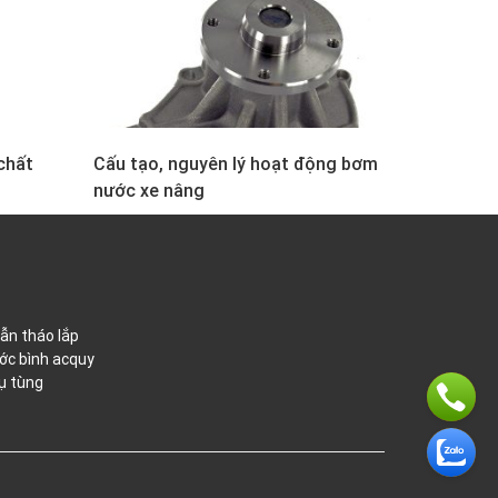
chất
Cấu tạo, nguyên lý hoạt động bơm
nước xe nâng
ẫn tháo lắp
ớc bình acquy
ụ tùng