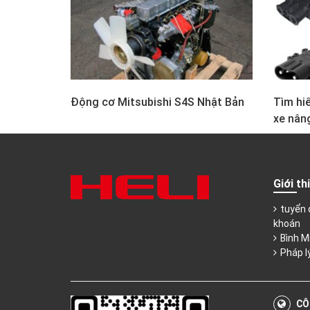
Động cơ Mitsubishi S4S Nhật Bản
Tìm hiể
xe nân
Giới th
tuyển 
khoán
Bình M
Pháp l
CÔ