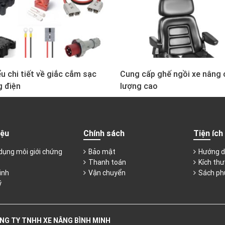
u chi tiết về giắc cắm sạc
Cung cấp ghế ngồi xe nâng 
g điện
lượng cao
iệu
Chính sách
Tiện ích
dụng môi giới chứng
Bảo mật
Hướng d
Thanh toán
Kích thư
inh
Vận chuyển
Sách ph
ý
NG TY TNHH XE NÂNG BÌNH MINH