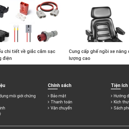
u chi tiết về giắc cắm sạc
Cung cấp ghế ngồi xe nâng 
g điện
lượng cao
iệu
Chính sách
Tiện ích
dụng môi giới chứng
Bảo mật
Hướng d
Thanh toán
Kích thư
inh
Vận chuyển
Sách ph
ý