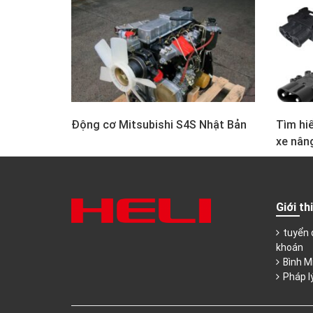
Động cơ Mitsubishi S4S Nhật Bản
Tìm hiể
xe nân
Giới th
tuyển 
khoán
Bình M
Pháp l